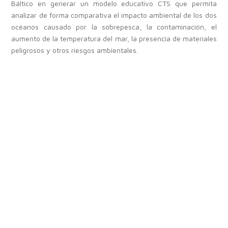
Báltico en generar un modelo educativo CTS que permita
analizar de forma comparativa el impacto ambiental de los dos
océanos causado por la sobrepesca, la contaminación, el
aumento de la temperatura del mar, la presencia de materiales
peligrosos y otros riesgos ambientales.
En este sentido, el proyecto se vincula con los objetivos de
Horizonte 2020, ya que trabaja en los retos sociales a los que
se enfrenta la UE, promueve el liderazgo de la industria en
Europa vinculada a los océanos Báltico y Atlántico y da
respuestas frente al cambio climático y la contaminación de
los dos océanos. Por la relevancia de estas respuestas para
Europa, resulta estratégico que desde estos ámbitos CTS se
proporcione una formación básica a los jóvenes que les
impulse hacia una formación continua para ser mejores
profesionales europeos en el futuro en las áreas relativas a
estos desafíos. También refuerza la excelencia de su base
científica, dado que con este proyecto muchos escolares
colaborarán con los equipos profesionales de investigación y
actuarán como comunicadores y sensibilizadores sobre la